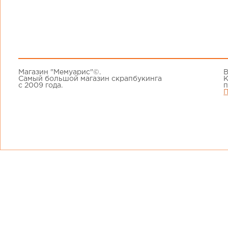
Магазин "Мемуарис"©.
В
Самый большой магазин скрапбукинга
К
с 2009 года.
п
П