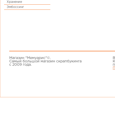
Хранение
Эмбоссинг
Магазин "Мемуарис"©.
В
Самый большой магазин скрапбукинга
К
с 2009 года.
п
П