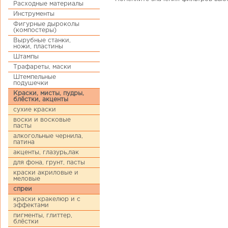
Расходные материалы
Инструменты
Фигурные дыроколы
(компостеры)
Вырубные станки,
ножи, пластины
Штампы
Трафареты, маски
Штемпельные
подушечки
Краски, мисты, пудры,
блёстки, акценты
сухие краски
воски и восковые
пасты
алкогольные чернила,
патина
акценты, глазурь,лак
для фона, грунт, пасты
краски акриловые и
меловые
спреи
краски кракелюр и с
эффектами
пигменты, глиттер,
блёстки