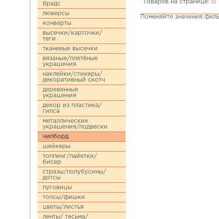
Товаров на странице:
15
брадс
люверсы
Поменяйте значения филь
конверты
высечки/карточки/
теги
тканевые высечки
вязаные/плетёные
украшения
наклейки/стикеры/
декоративный скотч
деревянные
украшения
декор из пластика/
гипса
металлические
украшения/подвески
чипборд
шейкеры
топпинг/пайетки/
бисер
стразы/полубусины/
дотсы
пуговицы
топсы/фишки
цветы/листья
ленты/ тесьма/