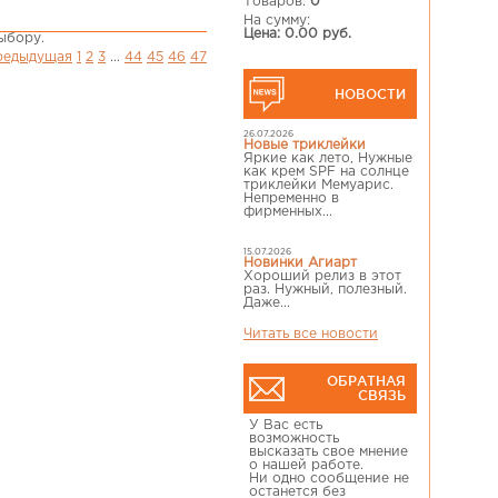
Товаров:
0
На сумму:
Цена: 0.00 руб.
ыбору.
предыдущая
1
2
3
...
44
45
46
47
НОВОСТИ
26.07.2026
Новые триклейки
Яркие как лето, Нужные
как крем SPF на солнце
триклейки Мемуарис.
Непременно в
фирменных...
15.07.2026
Новинки Агиарт
Хороший релиз в этот
раз. Нужный, полезный.
Даже...
Читать все новости
ОБРАТНАЯ
СВЯЗЬ
У Вас есть
возможность
высказать свое мнение
о нашей работе.
Ни одно сообщение не
останется без