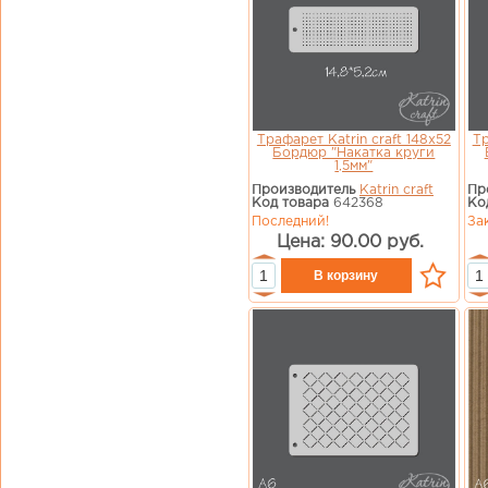
Трафарет Katrin craft 148х52
Тр
Бордюр "Накатка круги
1,5мм"
Производитель
Katrin craft
Пр
Код товара
642368
Ко
Последний!
За
Цена: 90.00 руб.