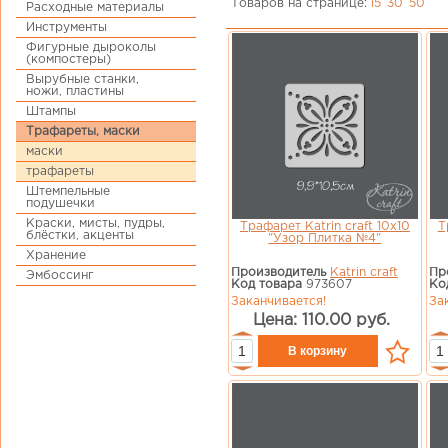
Товаров на странице:
15
30
50
Расходные материалы
Инструменты
Фигурные дыроколы
(компостеры)
Вырубные станки,
ножи, пластины
Штампы
Трафареты, маски
маски
трафареты
Штемпельные
подушечки
Краски, мисты, пудры,
Трафарет Katrin craft 10х10
Т
блёстки, акценты
"Узор Плитка №4"
Хранение
Производитель
Katrin craft
Пр
Эмбоссинг
Код товара
973607
Ко
Заканчивается!
За
Цена: 110.00 руб.