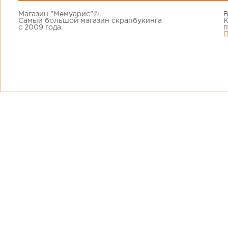
Магазин "Мемуарис"©.
В
Самый большой магазин скрапбукинга
К
с 2009 года.
п
П