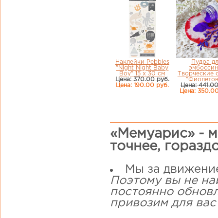
Наклейки Pebbles
Пудра д
"Night Night Baby
эмбоссин
Boy" 15 х 30 см
Творческие 
Цена: 370.00 руб.
"Фиолетов
Цена: 190.00 руб.
Цена: 441.00
Цена: 350.00
«Мемуарис» - м
точнее, горазд
Мы за движени
Поэтому вы не на
постоянно обнов
привозим для вас