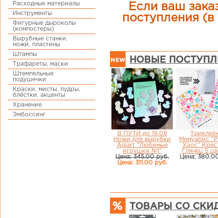
Расходные материалы
Если ваш заказ
Инструменты
поступления (в 
Фигурные дыроколы
(компостеры)
Вырубные станки,
ножи, пластины
Штампы
НОВЫЕ ПОСТУПЛ
Трафареты, маски
Штемпельные
подушечки
Краски, мисты, пудры,
блёстки, акценты
Хранение
Эмбоссинг
В ПУТИ до 19.08
Триклей
Ножи для вырубки
Мемуарис "Р
Agiart "Любимые
Хаос" Крес
игрушки №1"
Глянец 5 ц
Цена: 345.00 руб.
Цена: 380.00
Цена: 311.00 руб.
ТОВАРЫ СО СКИ