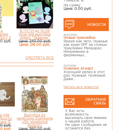
Товаров:
0
На сумму:
Цена: 0.00 руб.
НОВОСТИ
га
В ПУТИ до 19.08
елие
Нож для вырубки
26.07.2026
Лист 3
Agiart "Львенок"
Новые триклейки
00 руб.
Цена: 240.00 руб.
Яркие как лето, Нужные
Цена: 216.00 руб.
как крем SPF на солнце
триклейки Мемуарис.
Непременно в
фирменных...
СМОТРЕТЬ ВСЕ
15.07.2026
Новинки Агиарт
Хороший релиз в этот
раз. Нужный, полезный.
Даже...
Читать все новости
ОБРАТНАЯ
СВЯЗЬ
У Вас есть
возможность
а для
Вырубка из
высказать свое мнение
Просто
чипборда Stamperia
о нашей работе.
ник 3"
«Sir Vagabond
Ни одно сообщение не
00 руб.
Aviator»
останется без
00 руб.
Цена: 560.00 руб.