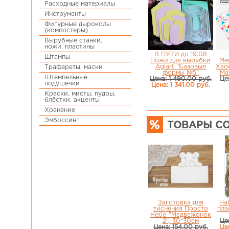
Расходные материалы
Инструменты
Фигурные дыроколы
(компостеры)
Вырубные станки,
ножи, пластины
В ПУТИ до 19.08
Штампы
Ножи для вырубки
Ме
Agiart "Базовые
Хао
Трафареты, маски
формы №5"
Ма
Штемпельные
Цена: 1 490.00 руб.
Це
подушечки
Цена: 1 341.00 руб.
Краски, мисты, пудры,
блёстки, акценты
Хранение
Эмбоссинг
ТОВАРЫ СО
Заготовка для
На
тиснения Просто
пла
Небо "Медвежонок
2", 30*30см
Це
Цена: 154.00 руб.
Це