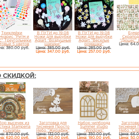
Триклейки
В ПУТИ до 19.08
В ПУТИ до 19.08
Бума
муарис "Ритм и
Ножи для вырубки
Ножи для вырубки
Скрапод
с" Треугольники
Agiart "Воздушные
Agiart "Веселые
"Дюшес" 
товые 5 цветов
шарики"
ромашки"
Цена: 64.
на: 380.00 руб.
Цена: 385.00 руб.
Цена: 285.00 руб.
Цена: 347.00 руб.
Цена: 257.00 руб.
 СКИДКОЙ:
бор высечек из
Заготовка для
Набор чипборда
Заготовк
стика Stamperia
тиснения Просто
Summer studio
тиснения 
«Savana»
Небо "Жирафик"
"Windows"
Небо "Сло
на: 870.00 руб.
Цена: 132.00 руб.
Цена: 350.00 руб.
Цена: 66.
на: 620.00 руб.
Цена: 80.00 руб.
Цена: 190.00 руб.
Цена: 50.