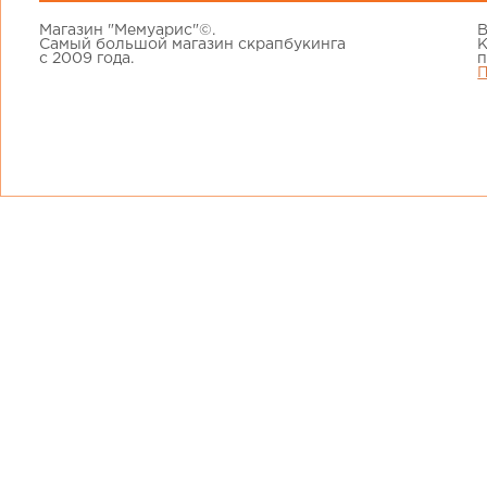
Магазин "Мемуарис"©.
В
Самый большой магазин скрапбукинга
К
с 2009 года.
п
П