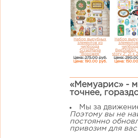
Набор вырубных
Набор выру
элементов из
элементов
чипборда
чипборд
ScrapMania
BeeShabby 
"Ворожея"
story 2" 21 х 
Цена: 275.00 руб.
Цена: 290.00
Цена: 190.00 руб.
Цена: 150.00
«Мемуарис» - м
точнее, горазд
Мы за движени
Поэтому вы не на
постоянно обнов
привозим для вас