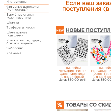
Инструменты
Если ваш заказ
Фигурные дыроколы
поступления (в 
(компостеры)
Вырубные станки,
ножи, пластины
Штампы
Трафареты, маски
НОВЫЕ ПОСТУПЛ
Штемпельные
подушечки
Краски, мисты, пудры,
блёстки, акценты
Эмбоссинг
Хранение
Триклейки
Триклей
Мемуарис "Ритм и
Мемуарис "Р
Хаос" Крестики
Хаос" Гео
Глянец Чёрный
Глянец 6 ц
Цена: 380.00 руб.
Цена: 380.00
ТОВАРЫ СО СКИ