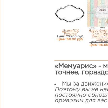
Штамп ПСК
Набор бумаг
"Рамочка"
15 см Фаб
Цена: 203.00 руб.
Декору "B
Цена: 150.00 руб.
Shabby
Цена: 150.00
Цена: 120.00
«Мемуарис» - м
точнее, горазд
Мы за движени
Поэтому вы не на
постоянно обнов
привозим для вас