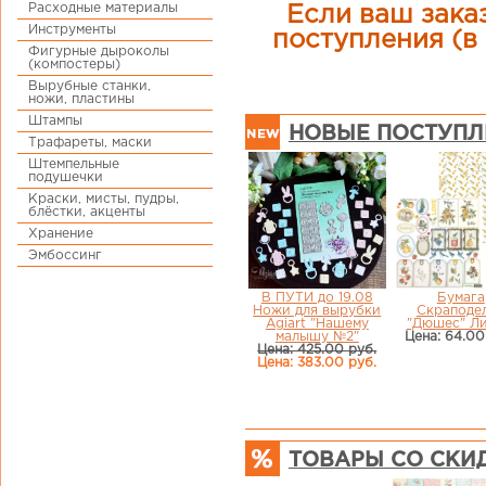
Расходные материалы
Если ваш заказ
Инструменты
поступления (в 
Фигурные дыроколы
(компостеры)
Вырубные станки,
ножи, пластины
Штампы
НОВЫЕ ПОСТУПЛ
Трафареты, маски
Штемпельные
подушечки
Краски, мисты, пудры,
блёстки, акценты
Хранение
Эмбоссинг
В ПУТИ до 19.08
Бумага
Ножи для вырубки
Скраподе
Agiart "Нашему
"Дюшес" Ли
малышу №2"
Цена: 64.00
Цена: 425.00 руб.
Цена: 383.00 руб.
ТОВАРЫ СО СКИ