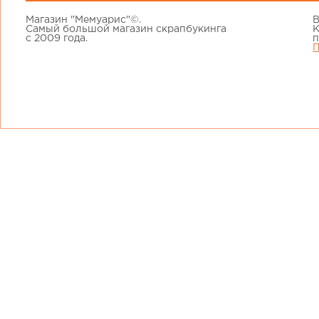
Магазин "Мемуарис"©.
В
Самый большой магазин скрапбукинга
К
с 2009 года.
п
П