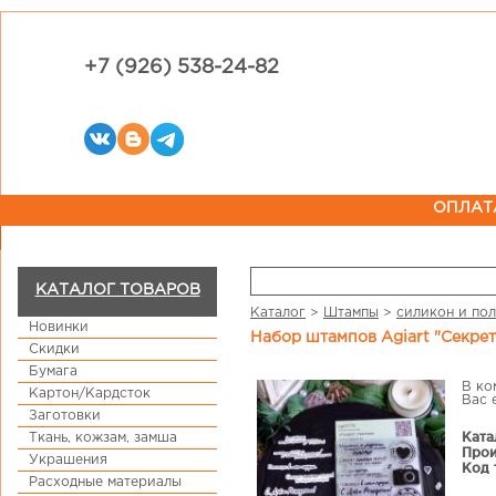
+7 (926) 538-24-82
ОПЛАТ
КАТАЛОГ ТОВАРОВ
Каталог
>
Штампы
>
силикон и по
Новинки
Набор штампов Agiart "Секрет
Скидки
Бумага
В ко
Картон/Кардсток
Вас 
Заготовки
Ката
Ткань, кожзам, замша
Прои
Украшения
Код 
Расходные материалы