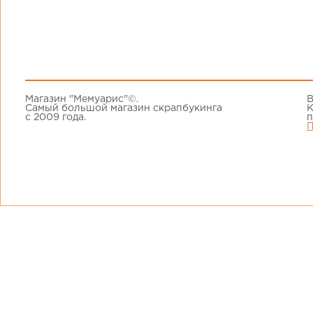
Магазин "Мемуарис"©.
В
Самый большой магазин скрапбукинга
К
с 2009 года.
п
П