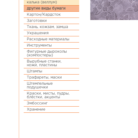
калька (веллум)
другие виды бумаги
Картон/Кардсток
Заготовки
Ткань, кожзам, замша
Украшения
Расходные материалы
Инструменты
Фигурные дыроколы
(компостеры)
Вырубные станки,
ножи, пластины
Штампы
Трафареты, маски
Штемпельные
подушечки
Краски, мисты, пудры,
блёстки, акценты
Эмбоссинг
Хранение