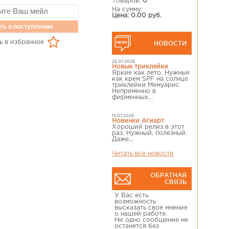
Товаров:
0
На сумму:
Цена: 0.00 руб.
ть о поступлении
ь в избранное
НОВОСТИ
26.07.2026
Новые триклейки
Яркие как лето, Нужные
как крем SPF на солнце
триклейки Мемуарис.
Непременно в
фирменных...
15.07.2026
Новинки Агиарт
Хороший релиз в этот
раз. Нужный, полезный.
Даже...
Читать все новости
ОБРАТНАЯ
СВЯЗЬ
У Вас есть
возможность
высказать свое мнение
о нашей работе.
Ни одно сообщение не
останется без