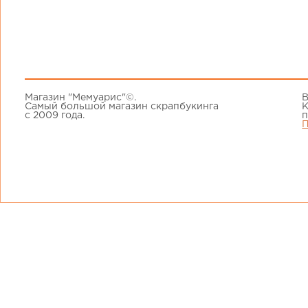
Магазин "Мемуарис"©.
В
Самый большой магазин скрапбукинга
К
с 2009 года.
п
П