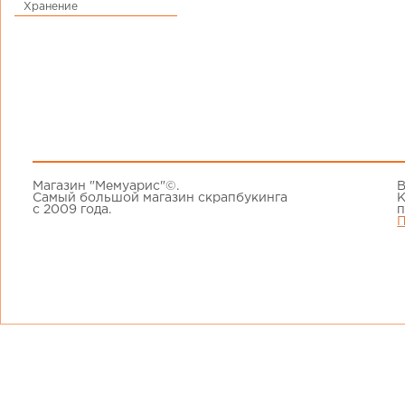
Хранение
Магазин "Мемуарис"©.
В
Самый большой магазин скрапбукинга
К
с 2009 года.
п
П