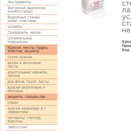
Инструменты
ст
Фигурные дыроколы
ла
(компостеры)
ус
Вырубные станки,
ножи, пластины
ст
Штампы
не
Трафареты, маски
Штемпельные
Ката
подушечки
Прои
Краски, мисты, пудры,
Код 
блёстки, акценты
сухие краски
воски и восковые
пасты
алкогольные чернила,
патина
для фона, грунт, пасты
краски акриловые и
меловые
акценты, глазурь,лак
спреи
краски кракелюр и с
эффектами
пигменты, глиттер,
блёстки
Эмбоссинг