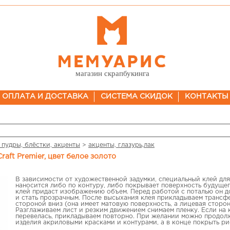
магазин скрапбукинга
ОПЛАТА И ДОСТАВКА
СИСТЕМА СКИДОК
КОНТАКТЫ
 пудры, блёстки, акценты
>
акценты, глазурь,лак
raft Premier, цвет белое золото
В зависимости от художественной задумки, специальный клей дл
наносится либо по контуру, либо покрывает поверхность будущег
клей придаст изображению объем. Перед работой с поталью он д
и стать прозрачным. После высыхания клея прикладываем трансф
стороной вниз (она имеет матовую поверхность, а лицевая сторон
Разглаживаем лист и резким движением снимаем пленку. Если на к
перевелась, прикладываем повторно. При желании можно продол
изделия акриловыми красками и контурами, а в конце покрыть р