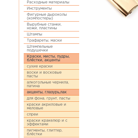
Расходные материалы
Инструменты
Фигурные дыроколы
(компостеры)
Вырубные станки,
ножи, пластины
Штампы
Трафареты, маски
Штемпельные
подушечки
Краски, мисты, пудры,
блёстки, акценты
сухие краски
воски и восковые
пасты
алкогольные чернила,
патина
акценты, глазурь,лак
для фона, грунт, пасты
краски акриловые и
меловые
спреи
краски кракелюр и с
эффектами
пигменты, глиттер,
блёстки