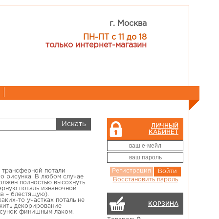
г. Москва
ПН-ПТ с 11 до 18
только интернет-магазин
ЛИЧНЫЙ
КАБИНЕТ
я трансферной потали
Регистрация
Войти
о рисунка. В любом случае
Восстановить пароль
олжен полностью высохнуть
ерную поталь изнаночной
а – блестящую).
аких-то участках поталь не
КОРЗИНА
жить декорирование
исунок финишным лаком.