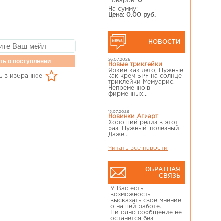
Товаров:
0
На сумму:
Цена: 0.00 руб.
НОВОСТИ
ть о поступлении
26.07.2026
Новые триклейки
Яркие как лето, Нужные
ь в избранное
как крем SPF на солнце
триклейки Мемуарис.
Непременно в
фирменных...
15.07.2026
Новинки Агиарт
Хороший релиз в этот
раз. Нужный, полезный.
Даже...
Читать все новости
ОБРАТНАЯ
СВЯЗЬ
У Вас есть
возможность
высказать свое мнение
о нашей работе.
Ни одно сообщение не
останется без