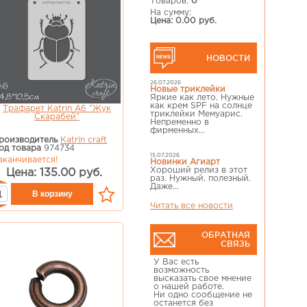
Товаров:
0
На сумму:
Цена: 0.00 руб.
НОВОСТИ
26.07.2026
Новые триклейки
Яркие как лето, Нужные
как крем SPF на солнце
Трафарет Katrin А6 "Жук
триклейки Мемуарис.
Скарабей"
Непременно в
фирменных...
роизводитель
Katrin craft
од товара
974734
15.07.2026
аканчивается!
Новинки Агиарт
Хороший релиз в этот
Цена: 135.00 руб.
раз. Нужный, полезный.
Даже...
Читать все новости
ОБРАТНАЯ
СВЯЗЬ
У Вас есть
возможность
высказать свое мнение
о нашей работе.
Ни одно сообщение не
останется без