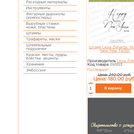
Расходные материалы
Инструменты
Фигурные дыроколы
(компостеры)
Вырубные станки,
ножи, пластины
Штампы
Трафареты, маски
Штемпельные
Штамп Lesia Zgharda "H
подушечки
New Year TA159"
Краски, мисты, пудры,
блёстки, акценты
Производитель
Lesia Zg
Хранение
Код товара
095513
Последний!
Эмбоссинг
Цена: 240.00 руб.
Цена: 180.00 руб