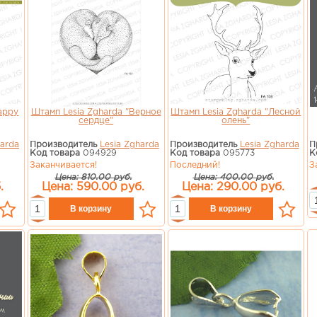
appy
Штамп Lesia Zgharda "Верное
Штамп Lesia Zgharda "Лесной
сердце"
олень"
harda
Производитель
Lesia Zgharda
Производитель
Lesia Zgharda
П
Код товара
094929
Код товара
095773
К
Заканчивается!
Последний!
З
Цена: 810.00 руб.
Цена: 400.00 руб.
.
Цена: 590.00 руб.
Цена: 290.00 руб.