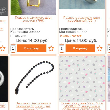
Подвес с зажимом, цвет
Подвес с зажимом, цвет
ении
золотой (796)
серебряный (794)
ft
Производитель
Производитель
П
Код товара
094455
Код товара
094431
К
В наличии
Заканчивается!
В
.
Цена: 14.00 руб.
Цена: 14.00 руб.
ко 6
Цепочка с шариками и
Ткань лоскутная 50 х 55 см
798)
зажимом, 10,5 см, цвет
"4500/18 ", звёздочки и
чёрный (737)
облачка на светло-сером