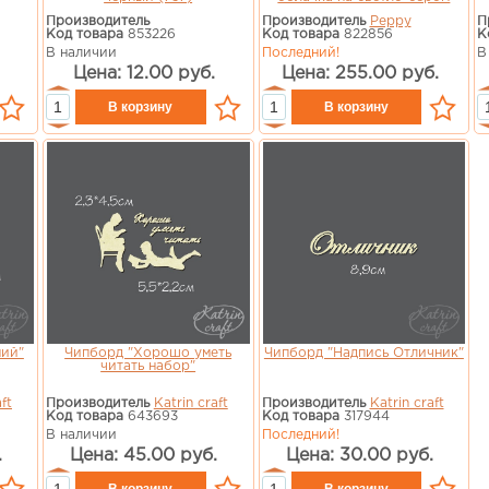
Производитель
Производитель
Peppy
П
Код товара
853226
Код товара
822856
К
В наличии
Последний!
В
Цена: 12.00 руб.
Цена: 255.00 руб.
ний"
Чипборд "Хорошо уметь
Чипборд "Надпись Отличник"
читать набор"
ft
Производитель
Katrin craft
Производитель
Katrin craft
Код товара
643693
Код товара
317944
В наличии
Последний!
.
Цена: 45.00 руб.
Цена: 30.00 руб.