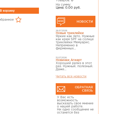
Товаров:
0
На сумму:
Цена: 0.00 руб.
збранное
НОВОСТИ
26.07.2026
Новые триклейки
Яркие как лето, Нужные
как крем SPF на солнце
триклейки Мемуарис.
Непременно в
фирменных...
15.07.2026
Новинки Агиарт
Хороший релиз в этот
раз. Нужный, полезный.
Даже...
Читать все новости
ОБРАТНАЯ
СВЯЗЬ
У Вас есть
возможность
высказать свое мнение
о нашей работе.
Ни одно сообщение не
останется без