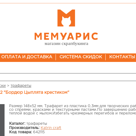
магазин скрапбукинга
ОПЛАТА И ДОСТАВКА
СИСТЕМА СКИДОК
КОНТАКТЫ
ски
>
трафареты
х52 "Бордюр Цыплята крестиком"
Размер 148х52 мм. Трафарет из пластика 0,3мм для творческих р
со спреями, красками и текстурными пастами.По завершению ра
теплой водой с мылом.Избегать чрезмерных перегибов и перелом
Каталог:
трафареты
Производитель:
Katrin craft
Код товара:
642115