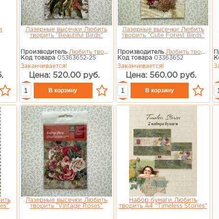
и
Лазерные высечки Любить
Лазерные высечки Любить
творить "Beautiful Birds"
творить "Cute Forest Birds"
Производитель
Любить творить
Производитель
Любить творить
П
Код товара
05363652-25
Код товара
03363652
К
Заканчивается!
Заканчивается!
З
.
Цена: 520.00 руб.
Цена: 560.00 руб.
ить
Лазерные высечки Любить
Набор бумаги Любить
es"
творить "Vintage Roses"
творить А4 "Timeless Stories"