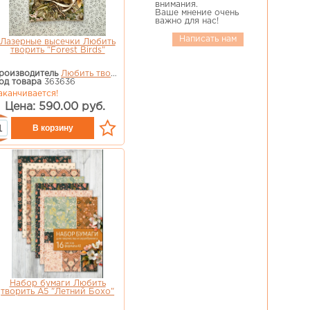
внимания.
Ваше мнение очень
важно для нас!
Написать нам
Лазерные высечки Любить
творить "Forest Birds"
роизводитель
Любить творить
од товара
363636
аканчивается!
Цена: 590.00 руб.
Набор бумаги Любить
творить А5 "Летний Бохо"