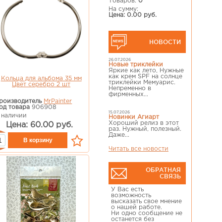
Товаров:
0
На сумму:
Цена: 0.00 руб.
НОВОСТИ
26.07.2026
Новые триклейки
Яркие как лето, Нужные
как крем SPF на солнце
Кольца для альбома 35 мм
триклейки Мемуарис.
Цвет серебро 2 шт
Непременно в
фирменных...
роизводитель
MrPainter
од товара
906908
15.07.2026
 наличии
Новинки Агиарт
Хороший релиз в этот
Цена: 60.00 руб.
раз. Нужный, полезный.
Даже...
Читать все новости
ОБРАТНАЯ
СВЯЗЬ
У Вас есть
возможность
высказать свое мнение
о нашей работе.
Ни одно сообщение не
останется без