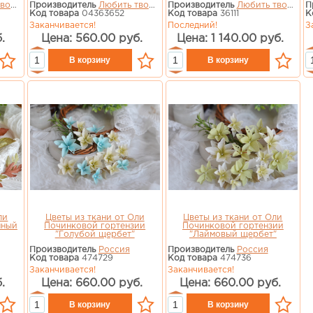
ить
Производитель
Любить творить
Производитель
Любить творить
П
Код товара
04363652
Код товара
36111
К
Заканчивается!
Последний!
З
.
Цена: 560.00 руб.
Цена: 1 140.00 руб.
ли
Цветы из ткани от Оли
Цветы из ткани от Оли
нный
Починковой гортензии
Починковой гортензии
"Голубой щербет"
"Лаймовый щербет"
Производитель
Россия
Производитель
Россия
Код товара
474729
Код товара
474736
Заканчивается!
Заканчивается!
.
Цена: 660.00 руб.
Цена: 660.00 руб.