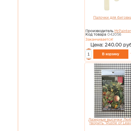
Палочки для биговк
Производитель
MrPainter
Код товара
042056
Заканчивается!
Цена: 240.00 руб
Лазерные высечки Люб
творить "Rustle of Leav