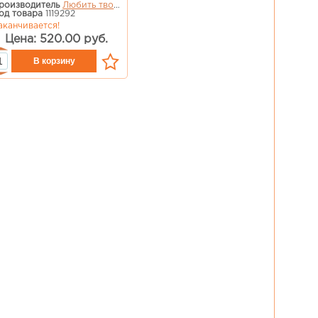
роизводитель
Любить творить
од товара
1119292
аканчивается!
Цена: 520.00 руб.