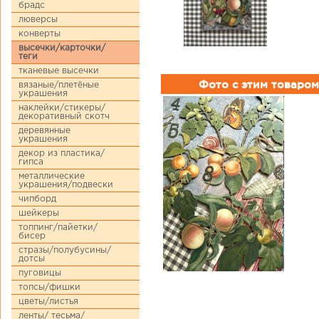
брадс
люверсы
конверты
высечки/карточки/
теги
тканевые высечки
Фото с этим товаром
вязаные/плетёные
украшения
наклейки/стикеры/
декоративный скотч
деревянные
украшения
декор из пластика/
гипса
металлические
украшения/подвески
чипборд
шейкеры
топпинг/пайетки/
бисер
стразы/полубусины/
дотсы
пуговицы
топсы/фишки
цветы/листья
ленты/ тесьма/