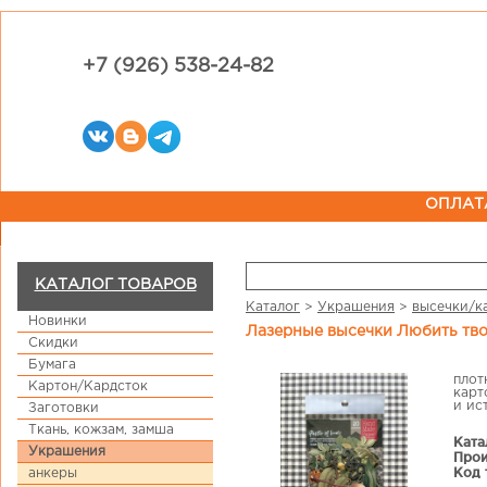
+7 (926) 538-24-82
ОПЛАТ
КАТАЛОГ ТОВАРОВ
Каталог
>
Украшения
>
высечки/к
Новинки
Лазерные высечки Любить твор
Скидки
Бумага
плот
Картон/Кардсток
карт
и ис
Заготовки
Ткань, кожзам, замша
Ката
Украшения
Прои
Код 
анкеры