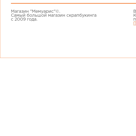
Магазин "Мемуарис"©.
В
Самый большой магазин скрапбукинга
К
с 2009 года.
п
П