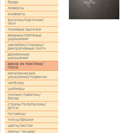
брадс
люверсы
конверты
высечки/карточки/
теги
тканевые высечки
вязаные/плетёные
украшения
наклейки/стикеры/
декоративный скотч
деревянные
украшения
декор из пластика/
гипса
металлические
украшения/подвески
чипборд
шейкеры
топпинг/пайетки/
бисер
стразы/полубусины/
дотсы
пуговицы
топсы/фишки
цветы/листья
ленты/ тесьма/