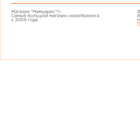
Магазин "Мемуарис"©.
В
Самый большой магазин скрапбукинга
К
с 2009 года.
п
П