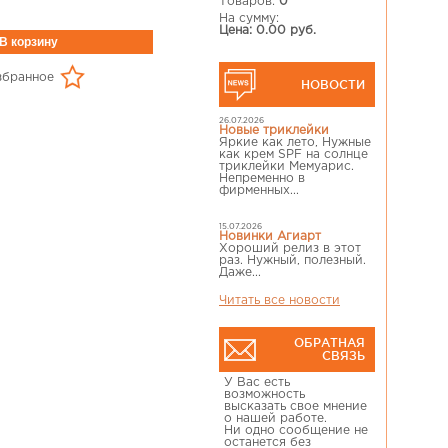
Товаров:
0
На сумму:
Цена: 0.00 руб.
збранное
НОВОСТИ
26.07.2026
Новые триклейки
Яркие как лето, Нужные
как крем SPF на солнце
триклейки Мемуарис.
Непременно в
фирменных...
15.07.2026
Новинки Агиарт
Хороший релиз в этот
раз. Нужный, полезный.
Даже...
Читать все новости
ОБРАТНАЯ
СВЯЗЬ
У Вас есть
возможность
высказать свое мнение
о нашей работе.
Ни одно сообщение не
останется без