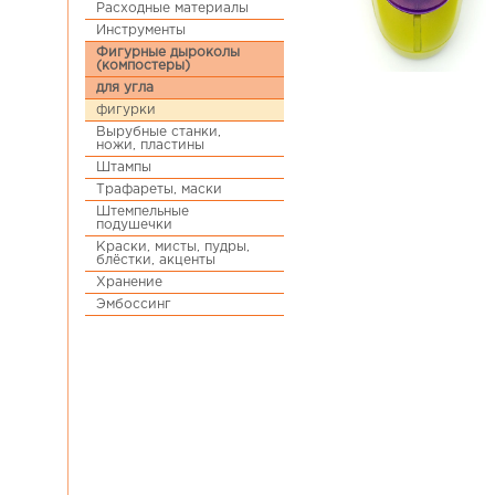
Расходные материалы
Инструменты
Фигурные дыроколы
(компостеры)
для угла
фигурки
Вырубные станки,
ножи, пластины
Штампы
Трафареты, маски
Штемпельные
подушечки
Краски, мисты, пудры,
блёстки, акценты
Хранение
Эмбоссинг