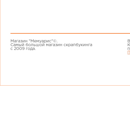
Магазин "Мемуарис"©.
В
Самый большой магазин скрапбукинга
К
с 2009 года.
п
П