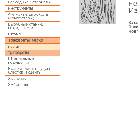
Расходные материалы
не
Инструменты
Из
Фигурные дыроколы
(компостеры)
Ката
Вырубные станки,
Прои
ножи, пластины
Код 
Штампы
Трафареты, маски
маски
трафареты
Штемпельные
подушечки
Краски, мисты, пудры,
блёстки, акценты
Хранение
Эмбоссинг