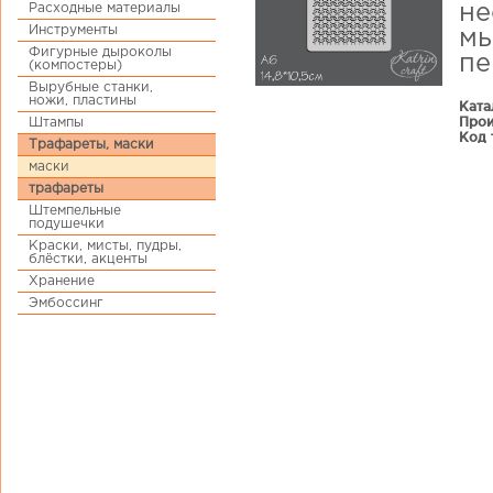
Расходные материалы
не
Инструменты
мы
Фигурные дыроколы
пе
(компостеры)
Вырубные станки,
ножи, пластины
Ката
Прои
Штампы
Код 
Трафареты, маски
маски
трафареты
Штемпельные
подушечки
Краски, мисты, пудры,
блёстки, акценты
Хранение
Эмбоссинг