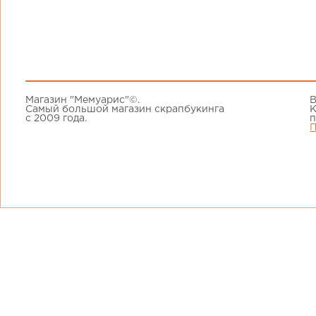
Магазин "Мемуарис"©.
В
Самый большой магазин скрапбукинга
К
с 2009 года.
п
П