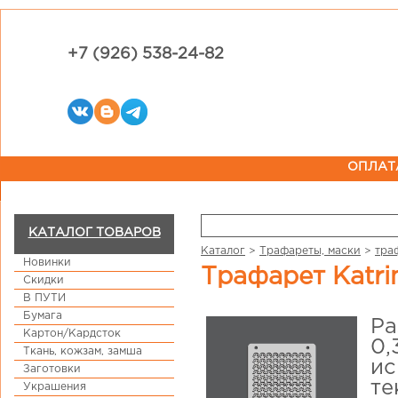
+7 (926) 538-24-82
ОПЛАТ
КАТАЛОГ ТОВАРОВ
Каталог
>
Трафареты, маски
>
тра
Новинки
Трафарет Katr
Скидки
В ПУТИ
Бумага
Ра
Картон/Кардсток
0,
Ткань, кожзам, замша
ис
Заготовки
те
Украшения