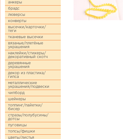
анкеры
брадс
люверсы
конверты
высечки/карточки/
теги
тканевые высечки
вязаные/плетёные
украшения
наклейки/стикеры/
декоративный скотч
деревянные
украшения
декор из пластика/
гипса
металлические
украшения/подвески
чипборд
шейкеры
топпинг/пайетки/
бисер
стразы/полубусины/
дотсы
пуговицы
топсы/фишки
цветы/листья