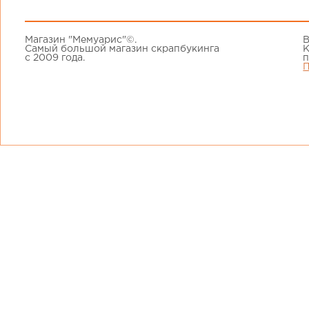
Магазин "Мемуарис"©.
В
Самый большой магазин скрапбукинга
К
с 2009 года.
п
П