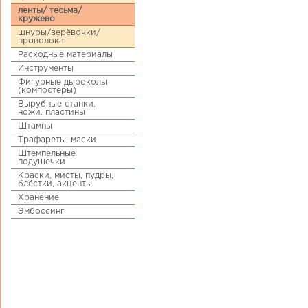
ленты/ тесьма/
кружево
шнуры/верёвочки/
проволока
Расходные материалы
Инструменты
Фигурные дыроколы
(компостеры)
Вырубные станки,
ножи, пластины
Штампы
Трафареты, маски
Штемпельные
подушечки
Краски, мисты, пудры,
блёстки, акценты
Хранение
Эмбоссинг