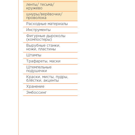
ленты/ тесьма/
кружево
шнуры/верёвочки/
проволока
Расходные материалы
Инструменты
Фигурные дыроколы
(компостеры)
Вырубные станки,
ножи, пластины
Штампы
Трафареты, маски
Штемпельные
подушечки
Краски, мисты, пудры,
блёстки, акценты
Хранение
Эмбоссинг