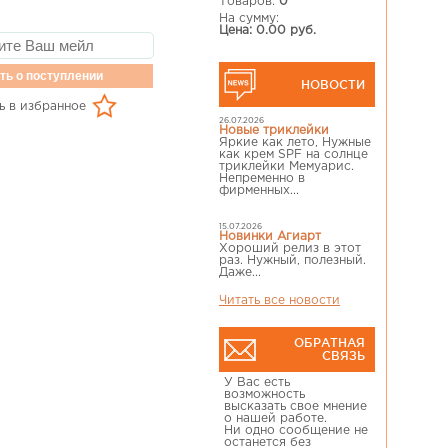
Товаров:
0
На сумму:
Цена: 0.00 руб.
ть о поступлении
НОВОСТИ
ь в избранное
26.07.2026
Новые триклейки
Яркие как лето, Нужные
как крем SPF на солнце
триклейки Мемуарис.
Непременно в
фирменных...
15.07.2026
Новинки Агиарт
Хороший релиз в этот
раз. Нужный, полезный.
Даже...
Читать все новости
ОБРАТНАЯ
СВЯЗЬ
У Вас есть
возможность
высказать свое мнение
о нашей работе.
Ни одно сообщение не
останется без