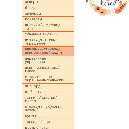
анкеры
брадс
люверсы
конверты
высечки/карточки/
теги
тканевые высечки
вязаные/плетёные
украшения
наклейки/стикеры/
декоративный скотч
деревянные
украшения
декор из пластика/
гипса
металлические
украшения/подвески
чипборд
шейкеры
топпинг/пайетки/
бисер
стразы/полубусины/
дотсы
пуговицы
топсы/фишки
цветы/листья