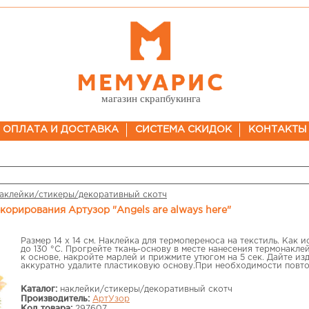
магазин скрапбукинга
ОПЛАТА И ДОСТАВКА
СИСТЕМА СКИДОК
КОНТАКТЫ
аклейки/стикеры/декоративный скотч
екорирования Артузор "Angels are always here"
Размер 14 х 14 см. Наклейка для термопереноса на текстиль. Как 
до 130 °C. Прогрейте ткань-основу в месте нанесения термонакл
к основе, накройте марлей и прижмите утюгом на 5 сек. Дайте из
аккуратно удалите пластиковую основу.При необходимости повто
Каталог:
наклейки/стикеры/декоративный скотч
Производитель:
АртУзор
Код товара:
297607