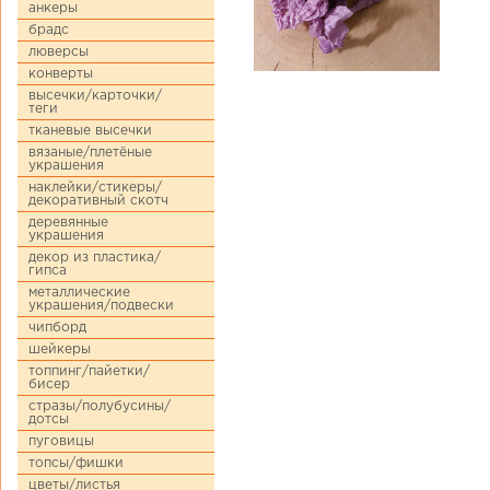
анкеры
брадс
люверсы
конверты
высечки/карточки/
теги
тканевые высечки
вязаные/плетёные
украшения
наклейки/стикеры/
декоративный скотч
деревянные
украшения
декор из пластика/
гипса
металлические
украшения/подвески
чипборд
шейкеры
топпинг/пайетки/
бисер
стразы/полубусины/
дотсы
пуговицы
топсы/фишки
цветы/листья