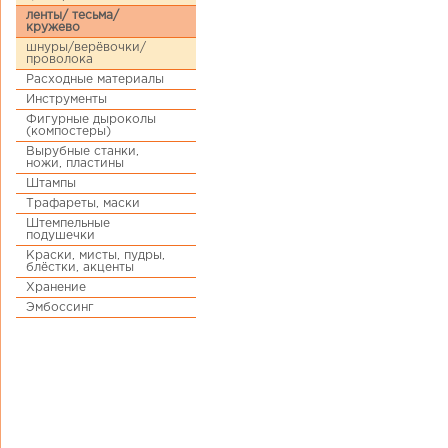
ленты/ тесьма/
кружево
шнуры/верёвочки/
проволока
Расходные материалы
Инструменты
Фигурные дыроколы
(компостеры)
Вырубные станки,
ножи, пластины
Штампы
Трафареты, маски
Штемпельные
подушечки
Краски, мисты, пудры,
блёстки, акценты
Хранение
Эмбоссинг