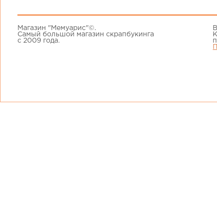
Магазин "Мемуарис"©.
В
Самый большой магазин скрапбукинга
К
с 2009 года.
п
П