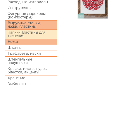
Расходные материалы
Инструменты
Фигурные дыроколы
(компостеры)
Вырубные станки,
ножи, пластины
Папки/Пластины для
тиснения
Ножи
Штампы
Трафареты, маски
Штемпельные
подушечки
Краски, мисты, пудры,
блёстки, акценты
Хранение
Эмбоссинг