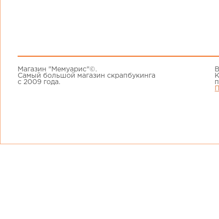
Магазин "Мемуарис"©.
В
Самый большой магазин скрапбукинга
К
с 2009 года.
п
П