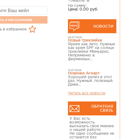
Товаров:
0
На сумму:
Цена: 0.00 руб.
ть о поступлении
НОВОСТИ
ь в избранное
26.07.2026
Новые триклейки
Яркие как лето, Нужные
как крем SPF на солнце
триклейки Мемуарис.
Непременно в
фирменных...
15.07.2026
Новинки Агиарт
Хороший релиз в этот
раз. Нужный, полезный.
Даже...
Читать все новости
ОБРАТНАЯ
СВЯЗЬ
У Вас есть
возможность
высказать свое мнение
о нашей работе.
Ни одно сообщение не
останется без