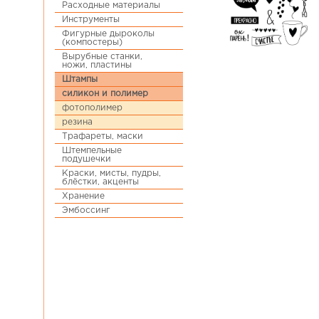
Расходные материалы
Инструменты
Фигурные дыроколы
(компостеры)
Вырубные станки,
ножи, пластины
Штампы
силикон и полимер
фотополимер
резина
Трафареты, маски
Штемпельные
подушечки
Краски, мисты, пудры,
блёстки, акценты
Хранение
Эмбоссинг