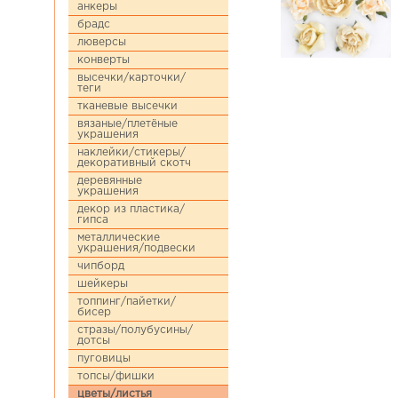
анкеры
брадс
люверсы
конверты
высечки/карточки/
теги
тканевые высечки
вязаные/плетёные
украшения
наклейки/стикеры/
декоративный скотч
деревянные
украшения
декор из пластика/
гипса
металлические
украшения/подвески
чипборд
шейкеры
топпинг/пайетки/
бисер
стразы/полубусины/
дотсы
пуговицы
топсы/фишки
цветы/листья