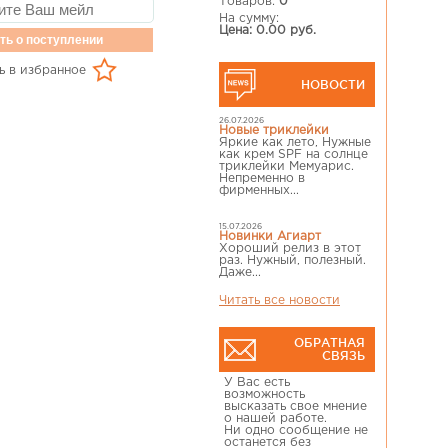
Товаров:
0
На сумму:
Цена: 0.00 руб.
ть о поступлении
ь в избранное
НОВОСТИ
26.07.2026
Новые триклейки
Яркие как лето, Нужные
как крем SPF на солнце
триклейки Мемуарис.
Непременно в
фирменных...
15.07.2026
Новинки Агиарт
Хороший релиз в этот
раз. Нужный, полезный.
Даже...
Читать все новости
ОБРАТНАЯ
СВЯЗЬ
У Вас есть
возможность
высказать свое мнение
о нашей работе.
Ни одно сообщение не
останется без