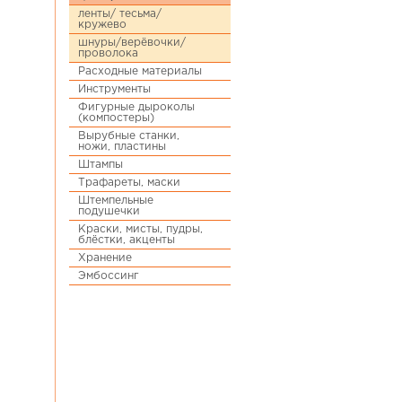
ленты/ тесьма/
кружево
шнуры/верёвочки/
проволока
Расходные материалы
Инструменты
Фигурные дыроколы
(компостеры)
Вырубные станки,
ножи, пластины
Штампы
Трафареты, маски
Штемпельные
подушечки
Краски, мисты, пудры,
блёстки, акценты
Хранение
Эмбоссинг