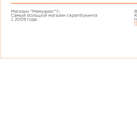
Магазин "Мемуарис"©.
В
Самый большой магазин скрапбукинга
К
с 2009 года.
п
П