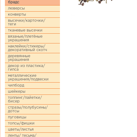
брадс
люверсы
конверты
высечки/карточки/
теги
тканевые высечки
вязаные/плетёные
украшения
наклейки/стикеры/
декоративный скотч
деревянные
украшения
декор из пластика/
гипса
металлические
украшения/подвески
чипборд
шейкеры
топпинг/пайетки/
бисер
стразы/полубусины/
дотсы
пуговицы
топсы/фишки
цветы/листья
ленты/ тесьма/