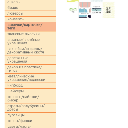
анкеры
брадс
люверсы
конверты
высечки/карточки/
теги
тканевые высечки
вязаные/плетёные
украшения
наклейки/стикеры/
декоративный скотч
деревянные
украшения
декор из пластика/
гипса
металлические
украшения/подвески
чипборд
шейкеры
топпинг/пайетки/
бисер
стразы/полубусины/
дотсы
пуговицы
топсы/фишки
цветы/листья