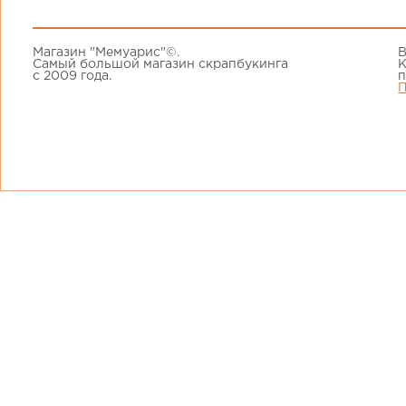
Магазин "Мемуарис"©.
В
Самый большой магазин скрапбукинга
К
с 2009 года.
п
П