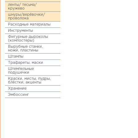
ленты/ тесьма/
кружево
шнуры/верёвочки/
проволока
Расходные материалы
Инструменты
Фигурные дыроколы
(компостеры)
Вырубные станки,
ножи, пластины
Штампы
Трафареты, маски
Штемпельные
подушечки
Краски, мисты, пудры,
блёстки, акценты
Хранение
Эмбоссинг