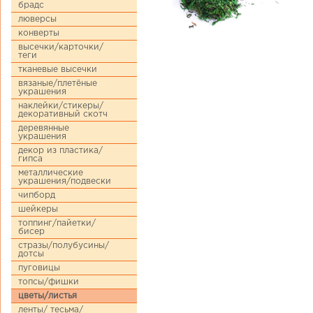
брадс
люверсы
конверты
высечки/карточки/
теги
тканевые высечки
вязаные/плетёные
украшения
наклейки/стикеры/
декоративный скотч
деревянные
украшения
декор из пластика/
гипса
металлические
украшения/подвески
чипборд
шейкеры
топпинг/пайетки/
бисер
стразы/полубусины/
дотсы
пуговицы
топсы/фишки
цветы/листья
ленты/ тесьма/