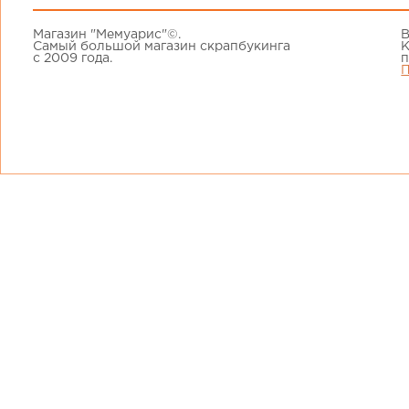
Магазин "Мемуарис"©.
В
Самый большой магазин скрапбукинга
К
с 2009 года.
п
П