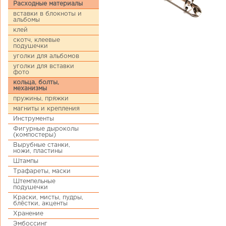
Расходные материалы
вставки в блокноты и
альбомы
клей
скотч, клеевые
подушечки
уголки для альбомов
уголки для вставки
фото
кольца, болты,
механизмы
пружины, пряжки
магниты и крепления
Инструменты
Фигурные дыроколы
(компостеры)
Вырубные станки,
ножи, пластины
Штампы
Трафареты, маски
Штемпельные
подушечки
Краски, мисты, пудры,
блёстки, акценты
Хранение
Эмбоссинг