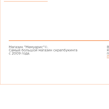
Магазин "Мемуарис"©.
В
Самый большой магазин скрапбукинга
К
с 2009 года.
п
П