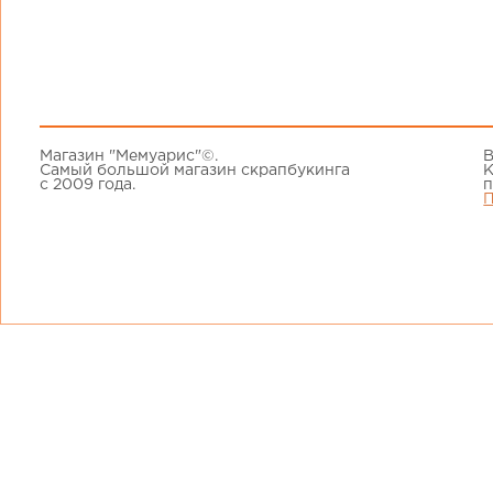
Магазин "Мемуарис"©.
В
Самый большой магазин скрапбукинга
К
с 2009 года.
п
П