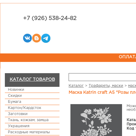
+7 (926) 538-24-82
ОПЛАТ
КАТАЛОГ ТОВАРОВ
Каталог
>
Трафареты, маски
>
мас
Новинки
Маска Katrin craft А5 "Розы п
Скидки
Бумага
Може
Картон/Кардсток
необ
Заготовки
Ката
Ткань, кожзам, замша
Прои
Украшения
Код 
Расходные материалы