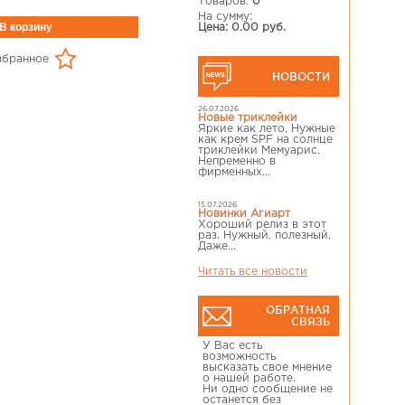
Товаров:
0
На сумму:
Цена: 0.00 руб.
збранное
НОВОСТИ
26.07.2026
Новые триклейки
Яркие как лето, Нужные
как крем SPF на солнце
триклейки Мемуарис.
Непременно в
фирменных...
15.07.2026
Новинки Агиарт
Хороший релиз в этот
раз. Нужный, полезный.
Даже...
Читать все новости
ОБРАТНАЯ
СВЯЗЬ
У Вас есть
возможность
высказать свое мнение
о нашей работе.
Ни одно сообщение не
останется без