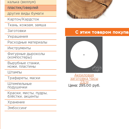
калька (веллум)
пластик/оверлей
другие виды бумаги
Картон/Кардсток
Ткань, кожзам, замша
Заготовки
С этим товаром покуп
Украшения
Расходные материалы
Инструменты
Фигурные дыроколы
(компостеры)
Вырубные станки,
ножи, пластины
Штампы
Акриловая
Трафареты, маски
заготовка Часы
23см
Штемпельные
Цена: 295.00 руб.
подушечки
Краски, мисты, пудры,
блёстки, акценты
Хранение
Эмбоссинг