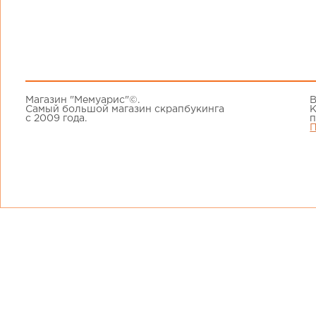
Магазин "Мемуарис"©.
В
Самый большой магазин скрапбукинга
К
с 2009 года.
п
П