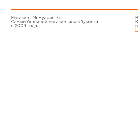
Магазин "Мемуарис"©.
В
Самый большой магазин скрапбукинга
К
с 2009 года.
п
П