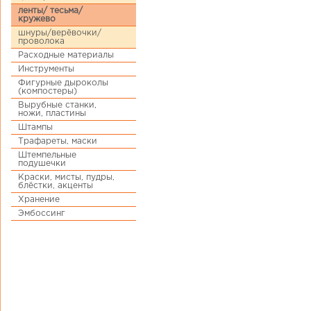
ленты/ тесьма/
кружево
шнуры/верёвочки/
проволока
Расходные материалы
Инструменты
Фигурные дыроколы
(компостеры)
Вырубные станки,
ножи, пластины
Штампы
Трафареты, маски
Штемпельные
подушечки
Краски, мисты, пудры,
блёстки, акценты
Хранение
Эмбоссинг