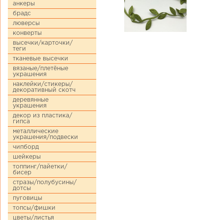
анкеры
брадс
люверсы
конверты
высечки/карточки/
теги
тканевые высечки
вязаные/плетёные
украшения
наклейки/стикеры/
декоративный скотч
деревянные
украшения
декор из пластика/
гипса
металлические
украшения/подвески
чипборд
шейкеры
топпинг/пайетки/
бисер
стразы/полубусины/
дотсы
пуговицы
топсы/фишки
цветы/листья