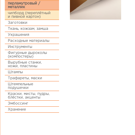
перламутровый /
металлик
чипборд (переплётный
и пивной картон)
Заготовки
Ткань, кожзам, замша
Украшения
Расходные материалы
Инструменты
Фигурные дыроколы
(компостеры)
Вырубные станки,
ножи, пластины
Штампы
Трафареты, маски
Штемпельные
подушечки
Краски, мисты, пудры,
блёстки, акценты
Эмбоссинг
Хранение