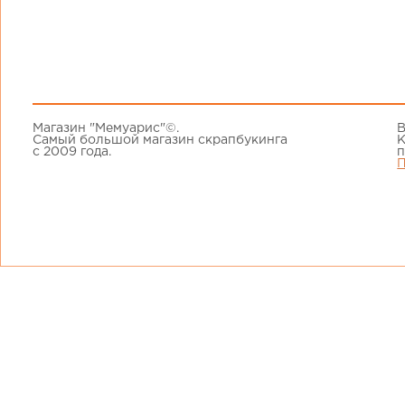
Магазин "Мемуарис"©.
В
Самый большой магазин скрапбукинга
К
с 2009 года.
п
П