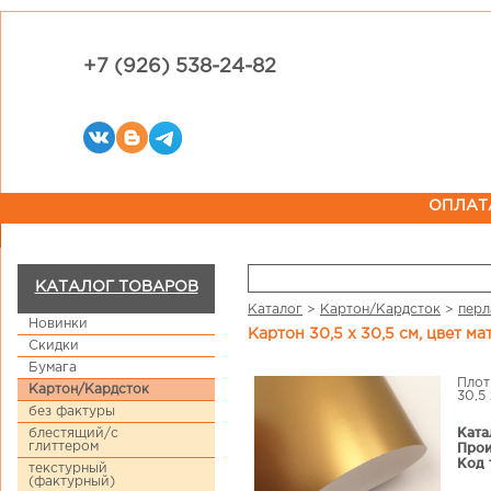
+7 (926) 538-24-82
ОПЛАТ
КАТАЛОГ ТОВАРОВ
Каталог
>
Картон/Кардсток
>
перл
Новинки
Картон 30,5 х 30,5 см, цвет м
Скидки
Бумага
Плот
Картон/Кардсток
30,5 
без фактуры
Ката
блестящий/с
глиттером
Прои
Код 
текстурный
(фактурный)