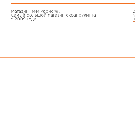
Магазин "Мемуарис"©.
В
Самый большой магазин скрапбукинга
К
с 2009 года.
п
П