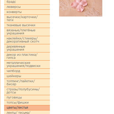
брадс
люверсы
конверты
высечки/карточки/
теги
тканевые высечки
вязаные/плетёные
украшения
наклейки/стикеры/
декоративный скотч
деревянные
украшения
декор из пластика/
гипса
металлические
украшения/подвески
чипборд
шейкеры
топпинг/пайетки/
бисер
стразы/полубусины/
дотсы
пуговицы
топсы/фишки
цветы/листья
ленты/ тесьма/