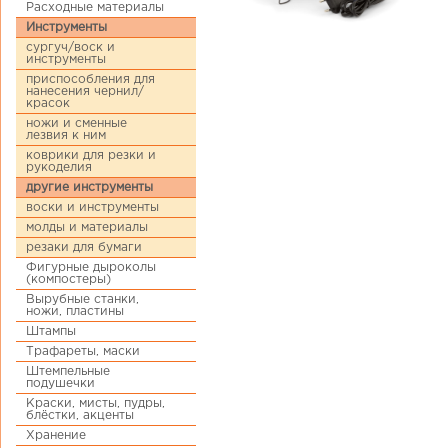
Расходные материалы
Инструменты
сургуч/воск и
инструменты
приспособления для
нанесения чернил/
красок
ножи и сменные
лезвия к ним
коврики для резки и
рукоделия
другие инструменты
воски и инструменты
молды и материалы
резаки для бумаги
Фигурные дыроколы
(компостеры)
Вырубные станки,
ножи, пластины
Штампы
Трафареты, маски
Штемпельные
подушечки
Краски, мисты, пудры,
блёстки, акценты
Хранение