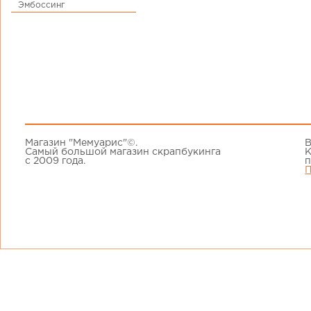
Эмбоссинг
Магазин "Мемуарис"©.
В
Самый большой магазин скрапбукинга
К
с 2009 года.
п
П