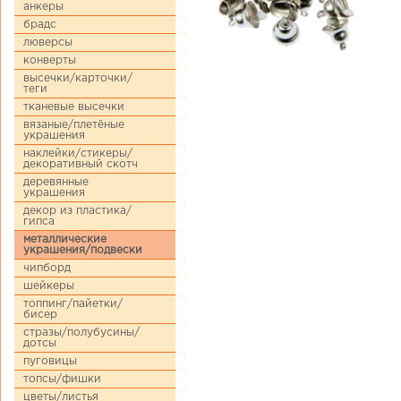
анкеры
брадс
люверсы
конверты
высечки/карточки/
теги
тканевые высечки
вязаные/плетёные
украшения
наклейки/стикеры/
декоративный скотч
деревянные
украшения
декор из пластика/
гипса
металлические
украшения/подвески
чипборд
шейкеры
топпинг/пайетки/
бисер
стразы/полубусины/
дотсы
пуговицы
топсы/фишки
цветы/листья