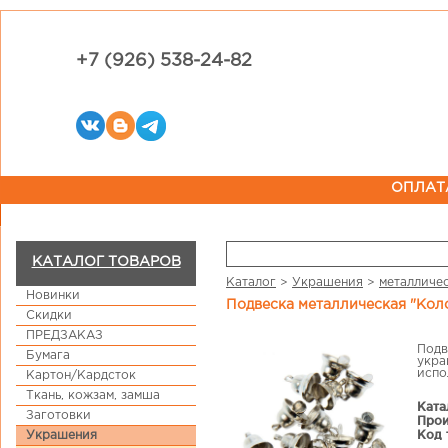
+7 (926) 538-24-82
ОПЛАТ
КАТАЛОГ ТОВАРОВ
Каталог
>
Украшения
>
металличе
Новинки
Подвеска металлическая "Кол
Скидки
ПРЕДЗАКАЗ
Подв
Бумага
укра
испо
Картон/Кардсток
Ткань, кожзам, замша
Ката
Заготовки
Прои
Код 
Украшения