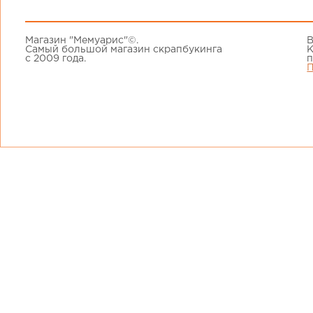
Магазин "Мемуарис"©.
В
Самый большой магазин скрапбукинга
К
с 2009 года.
п
П