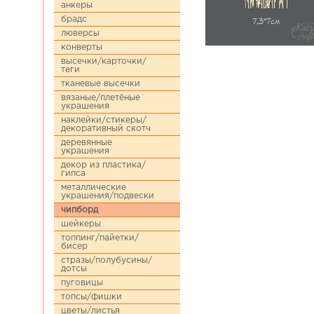
анкеры
брадс
люверсы
конверты
высечки/карточки/
теги
тканевые высечки
вязаные/плетёные
украшения
наклейки/стикеры/
декоративный скотч
деревянные
украшения
декор из пластика/
гипса
металлические
украшения/подвески
чипборд
шейкеры
топпинг/пайетки/
бисер
стразы/полубусины/
дотсы
пуговицы
топсы/фишки
цветы/листья