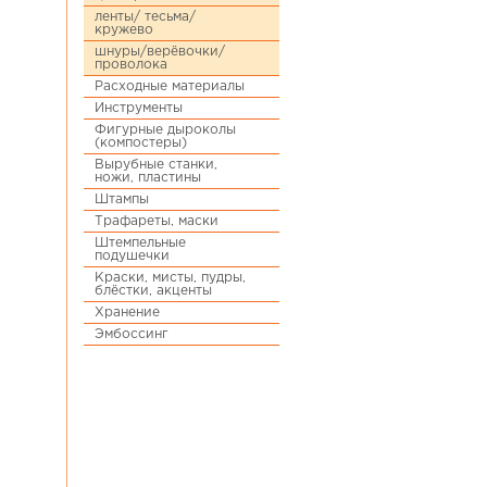
ленты/ тесьма/
кружево
шнуры/верёвочки/
проволока
Расходные материалы
Инструменты
Фигурные дыроколы
(компостеры)
Вырубные станки,
ножи, пластины
Штампы
Трафареты, маски
Штемпельные
подушечки
Краски, мисты, пудры,
блёстки, акценты
Хранение
Эмбоссинг