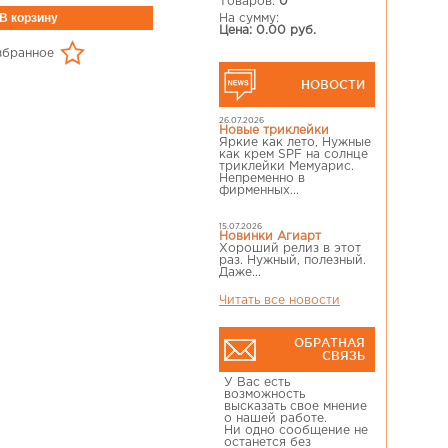
Товаров:
0
На сумму:
Цена: 0.00 руб.
збранное
НОВОСТИ
26.07.2026
Новые триклейки
Яркие как лето, Нужные
как крем SPF на солнце
триклейки Мемуарис.
Непременно в
фирменных...
15.07.2026
Новинки Агиарт
Хороший релиз в этот
раз. Нужный, полезный.
Даже...
Читать все новости
ОБРАТНАЯ
СВЯЗЬ
У Вас есть
возможность
высказать свое мнение
о нашей работе.
Ни одно сообщение не
останется без