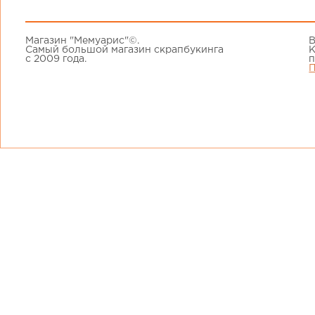
Магазин "Мемуарис"©.
В
Самый большой магазин скрапбукинга
К
с 2009 года.
п
П