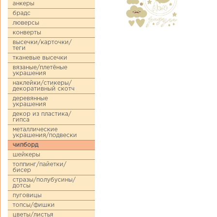
анкеры
брадс
люверсы
конверты
высечки/карточки/
теги
тканевые высечки
вязаные/плетёные
украшения
наклейки/стикеры/
декоративный скотч
деревянные
украшения
декор из пластика/
гипса
металлические
украшения/подвески
чипборд
шейкеры
топпинг/пайетки/
бисер
стразы/полубусины/
дотсы
пуговицы
топсы/фишки
цветы/листья