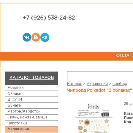
+7 (926) 538-24-82
ОПЛАТ
КАТАЛОГ ТОВАРОВ
Каталог
>
Украшения
>
чипборд
Новинки
Чипборд Polkadot "В облаках"
Скидки
В ПУТИ
28 эл
Бумага
Картон/Кардсток
Ката
Ткань, кожзам, замша
Прои
Код 
Заготовки
Украшения