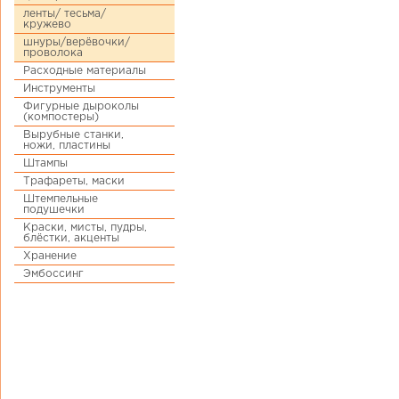
ленты/ тесьма/
кружево
шнуры/верёвочки/
проволока
Расходные материалы
Инструменты
Фигурные дыроколы
(компостеры)
Вырубные станки,
ножи, пластины
Штампы
Трафареты, маски
Штемпельные
подушечки
Краски, мисты, пудры,
блёстки, акценты
Хранение
Эмбоссинг