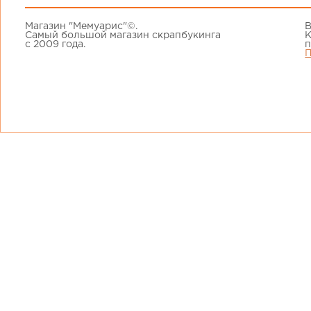
Магазин "Мемуарис"©.
В
Самый большой магазин скрапбукинга
К
с 2009 года.
п
П