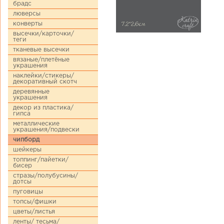
брадс
люверсы
конверты
высечки/карточки/
теги
тканевые высечки
вязаные/плетёные
украшения
наклейки/стикеры/
декоративный скотч
деревянные
украшения
декор из пластика/
гипса
металлические
украшения/подвески
чипборд
шейкеры
топпинг/пайетки/
бисер
стразы/полубусины/
дотсы
пуговицы
топсы/фишки
цветы/листья
ленты/ тесьма/