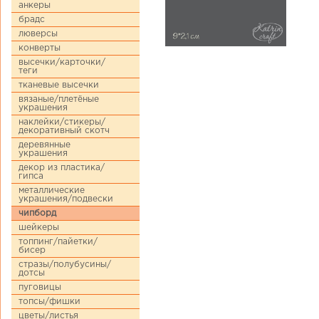
анкеры
брадс
люверсы
конверты
высечки/карточки/
теги
тканевые высечки
вязаные/плетёные
украшения
наклейки/стикеры/
декоративный скотч
деревянные
украшения
декор из пластика/
гипса
металлические
украшения/подвески
чипборд
шейкеры
топпинг/пайетки/
бисер
стразы/полубусины/
дотсы
пуговицы
топсы/фишки
цветы/листья