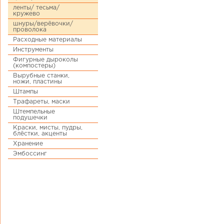
ленты/ тесьма/
кружево
шнуры/верёвочки/
проволока
Расходные материалы
Инструменты
Фигурные дыроколы
(компостеры)
Вырубные станки,
ножи, пластины
Штампы
Трафареты, маски
Штемпельные
подушечки
Краски, мисты, пудры,
блёстки, акценты
Хранение
Эмбоссинг