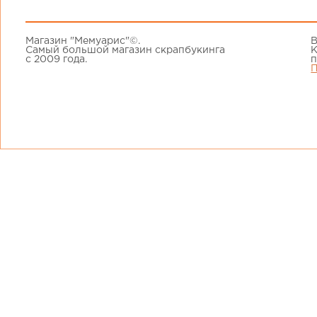
Магазин "Мемуарис"©.
В
Самый большой магазин скрапбукинга
К
с 2009 года.
п
П