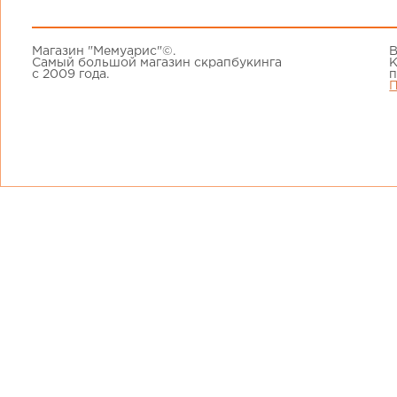
Магазин "Мемуарис"©.
В
Самый большой магазин скрапбукинга
К
с 2009 года.
п
П