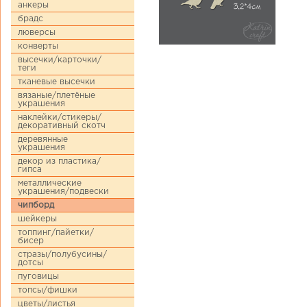
анкеры
брадс
люверсы
конверты
высечки/карточки/
теги
тканевые высечки
вязаные/плетёные
украшения
наклейки/стикеры/
декоративный скотч
деревянные
украшения
декор из пластика/
гипса
металлические
украшения/подвески
чипборд
шейкеры
топпинг/пайетки/
бисер
стразы/полубусины/
дотсы
пуговицы
топсы/фишки
цветы/листья