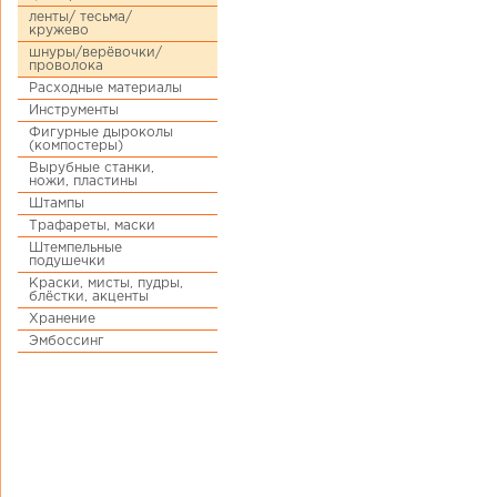
ленты/ тесьма/
кружево
шнуры/верёвочки/
проволока
Расходные материалы
Инструменты
Фигурные дыроколы
(компостеры)
Вырубные станки,
ножи, пластины
Штампы
Трафареты, маски
Штемпельные
подушечки
Краски, мисты, пудры,
блёстки, акценты
Хранение
Эмбоссинг