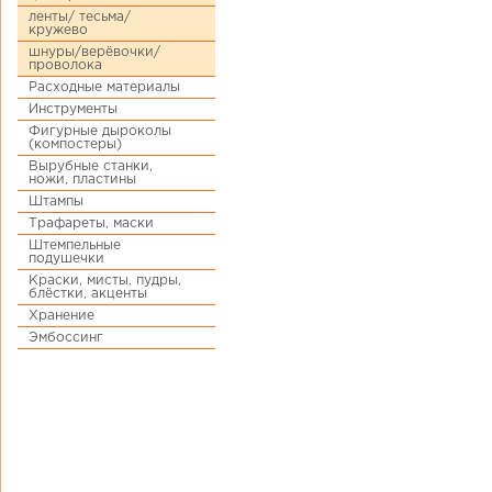
ленты/ тесьма/
кружево
шнуры/верёвочки/
проволока
Расходные материалы
Инструменты
Фигурные дыроколы
(компостеры)
Вырубные станки,
ножи, пластины
Штампы
Трафареты, маски
Штемпельные
подушечки
Краски, мисты, пудры,
блёстки, акценты
Хранение
Эмбоссинг