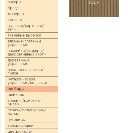
анкеры
брадс
люверсы
конверты
высечки/карточки/
теги
тканевые высечки
вязаные/плетёные
украшения
наклейки/стикеры/
декоративный скотч
деревянные
украшения
декор из пластика/
гипса
металлические
украшения/подвески
чипборд
шейкеры
топпинг/пайетки/
бисер
стразы/полубусины/
дотсы
пуговицы
топсы/фишки
цветы/листья