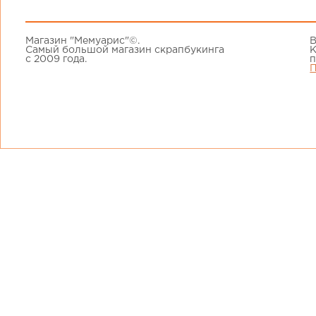
Магазин "Мемуарис"©.
В
Самый большой магазин скрапбукинга
К
с 2009 года.
п
П