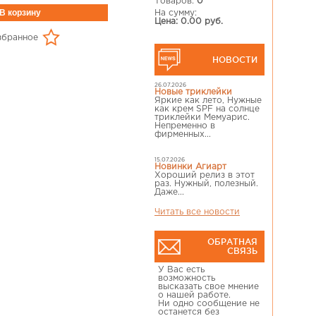
Товаров:
0
На сумму:
Цена: 0.00 руб.
збранное
НОВОСТИ
26.07.2026
Новые триклейки
Яркие как лето, Нужные
как крем SPF на солнце
триклейки Мемуарис.
Непременно в
фирменных...
15.07.2026
Новинки Агиарт
Хороший релиз в этот
раз. Нужный, полезный.
Даже...
Читать все новости
ОБРАТНАЯ
СВЯЗЬ
У Вас есть
возможность
высказать свое мнение
о нашей работе.
Ни одно сообщение не
останется без