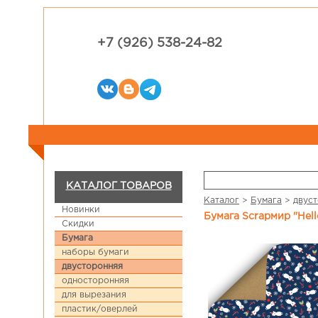
+7 (926) 538-24-82
КАТАЛОГ ТОВАРОВ
Каталог
>
Бумага
>
двус
Новинки
Бумага Scrapмир "Hel
Скидки
Бумага
наборы бумаги
двусторонняя
односторонняя
для вырезания
пластик/оверлей