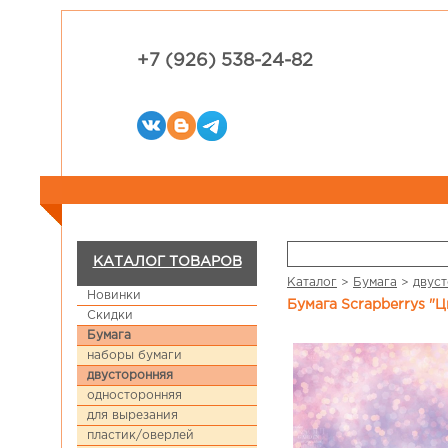
+7 (926) 538-24-82
КАТАЛОГ ТОВАРОВ
Каталог
>
Бумага
>
двус
Новинки
Бумага Scrapberrys "
Скидки
Бумага
наборы бумаги
двусторонняя
односторонняя
для вырезания
пластик/оверлей