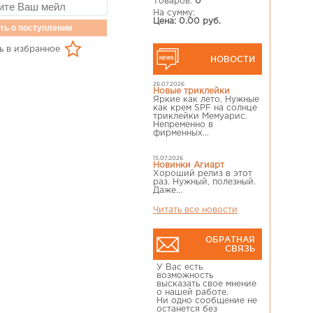
Товаров:
0
На сумму:
Цена: 0.00 руб.
ть о поступлении
ь в избранное
НОВОСТИ
26.07.2026
Новые триклейки
Яркие как лето, Нужные
как крем SPF на солнце
триклейки Мемуарис.
Непременно в
фирменных...
15.07.2026
Новинки Агиарт
Хороший релиз в этот
раз. Нужный, полезный.
Даже...
Читать все новости
ОБРАТНАЯ
СВЯЗЬ
У Вас есть
возможность
высказать свое мнение
о нашей работе.
Ни одно сообщение не
останется без