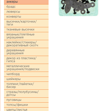
анкеры
брадс
люверсы
конверты
высечки/карточки/
теги
тканевые высечки
вязаные/плетёные
украшения
наклейки/стикеры/
декоративный скотч
деревянные
украшения
декор из пластика/
гипса
металлические
украшения/подвески
чипборд
шейкеры
топпинг/пайетки/
бисер
стразы/полубусины/
дотсы
пуговицы
топсы/фишки
цветы/листья