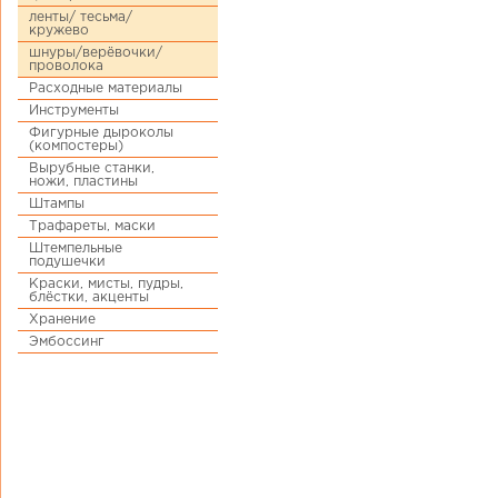
ленты/ тесьма/
кружево
шнуры/верёвочки/
проволока
Расходные материалы
Инструменты
Фигурные дыроколы
(компостеры)
Вырубные станки,
ножи, пластины
Штампы
Трафареты, маски
Штемпельные
подушечки
Краски, мисты, пудры,
блёстки, акценты
Хранение
Эмбоссинг