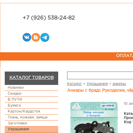
+7 (926) 538-24-82
ОПЛАТ
КАТАЛОГ ТОВАРОВ
Каталог
>
Украшения
>
анкеры
Новинки
Анкеры c брадс Рукоделие, ч
Скидки
В ПУТИ
10 а
Бумага
Картон/Кардсток
Ката
Ткань, кожзам, замша
Прои
Код 
Заготовки
Украшения