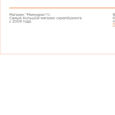
Магазин "Мемуарис"©.
В
Самый большой магазин скрапбукинга
К
с 2009 года.
п
П