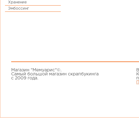
Хранение
Эмбоссинг
Магазин "Мемуарис"©.
В
Самый большой магазин скрапбукинга
К
с 2009 года.
п
П