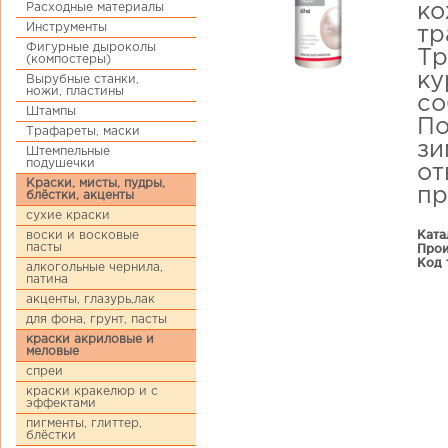
Расходные материалы
ко
Инструменты
тр
Фигурные дыроколы
Тр
(компостеры)
ку
Вырубные станки,
ножи, пластины
со
Штампы
По
Трафареты, маски
зи
Штемпельные
подушечки
от
Краски, мисты, пудры,
пр
блёстки, акценты
сухие краски
Ката
воски и восковые
пасты
Прои
Код 
алкогольные чернила,
патина
акценты, глазурь,лак
для фона, грунт, пасты
краски акриловые и
меловые
спреи
краски кракелюр и с
эффектами
пигменты, глиттер,
блёстки