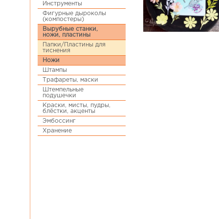
Инструменты
Фигурные дыроколы
(компостеры)
Вырубные станки,
ножи, пластины
Папки/Пластины для
тиснения
Ножи
Штампы
Трафареты, маски
Штемпельные
подушечки
Краски, мисты, пудры,
блёстки, акценты
Эмбоссинг
Хранение