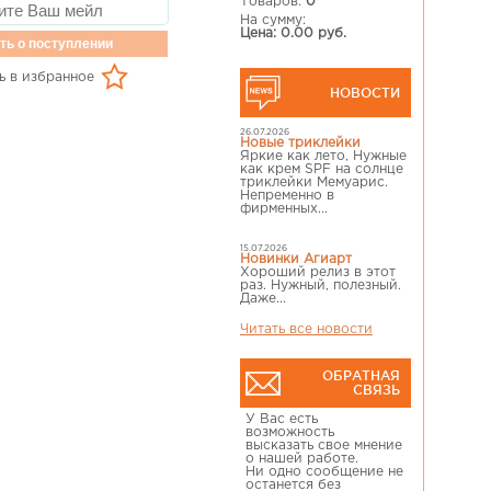
Товаров:
0
На сумму:
Цена: 0.00 руб.
ть о поступлении
ь в избранное
НОВОСТИ
26.07.2026
Новые триклейки
Яркие как лето, Нужные
как крем SPF на солнце
триклейки Мемуарис.
Непременно в
фирменных...
15.07.2026
Новинки Агиарт
Хороший релиз в этот
раз. Нужный, полезный.
Даже...
Читать все новости
ОБРАТНАЯ
СВЯЗЬ
У Вас есть
возможность
высказать свое мнение
о нашей работе.
Ни одно сообщение не
останется без